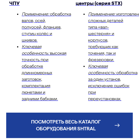
ЧПУ
центры (серия STX)
Применение:
обработка
Применение:
изготовле
валов, осей,
сложных деталей
полуосей, фланцев,
типа «вал-
ступиц колёс и
шестерня» и
шкивов.
корпусов,
Ключевая
требующих как
особенность:
высокая
точения, так и
точность при
фрезеровки.
обработке
Ключевая
длинномерных
особенность:
обработка
заготовок,
за один установ,
комплектация
исключение ошибок
люнетами и
при
задними бабками.
переустановках.
ПОСМОТРЕТЬ ВЕСЬ КАТАЛОГ
ОБОРУДОВАНИЯ SHTRAL