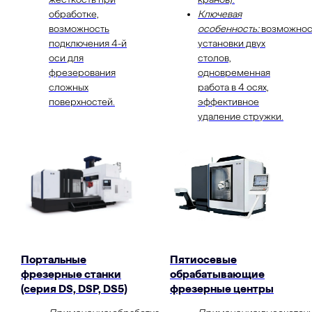
обработке,
Ключевая
возможность
особенность:
возможнос
подключения 4-й
установки двух
оси для
столов,
фрезерования
одновременная
сложных
работа в 4 осях,
поверхностей.
эффективное
удаление стружки.
Портальные
Пятиосевые
фрезерные станки
обрабатывающие
(серия DS, DSP, DS5)
фрезерные центры