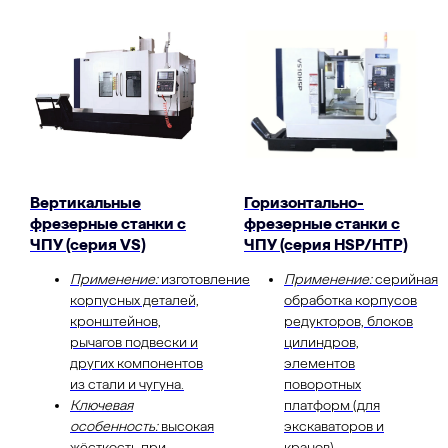
Вертикальные
Горизонтально-
фрезерные станки с
фрезерные станки с
ЧПУ (серия VS)
ЧПУ (серия HSP/HTP)
Применение:
изготовление
Применение:
серийная
корпусных деталей,
обработка корпусов
кронштейнов,
редукторов, блоков
рычагов подвески и
цилиндров,
других компонентов
элементов
из стали и чугуна.
поворотных
Ключевая
платформ (для
особенность:
высокая
экскаваторов и
жёсткость при
кранов).