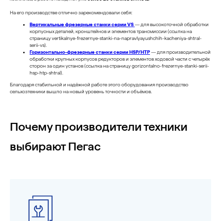
На его производстве отлично зарекомендовали себя:
Вертикальные фрезерные станки серии VS
— для высокоточной обработки
корпусных деталей, кронштейнов и элементов трансмиссии (ссылка на
страницу vertikalnye-frezernye-stanki-na-napravlyayushchih-kacheniya-shtral-
serii-vs).
Горизонтально-фрезерные станки серии HSP/HTP
— для производительной
обработки крупных корпусов редукторов и элементов ходовой части с четырёх
сторон за один установ (ссылка на страницу gorizontalno-frezernye-stanki-serii-
hsp-htp-shtral).
Благодаря стабильной и надёжной работе этого оборудования производство
сельхозтехники вышло на новый уровень точности и объёмов.
Почему производители техники
выбирают Пегас