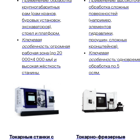
Применение:
обработка
Применение:
высокоточ
крупногабаритных
обработка сложных
рам (рам кранов,
поверхностей
буровых установок,
(например,
экскаваторов),
элементов
стрел и платформ.
гидравлики,
Ключевая
проушин, сложных
особенность:
огромная
кронштейнов).
рабочая зона (до 20
Ключевая
000×4 000 мм) и
особенность:
одновреме
высокая жёсткость
обработка по 5
станины.
осям.
Токарные станки с
Токарно-фрезерные