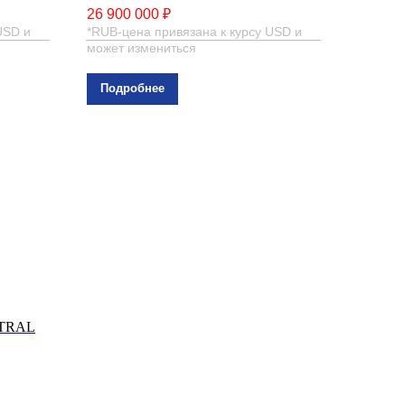
26 900 000 ₽
USD и
*RUB-цена привязана к курсу USD и
может измениться
Подробнее
HTRAL