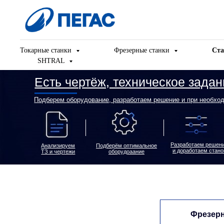
Токарные станки
Фрезерные станки
Ста
SHTRAL
Есть чертёж, техническое задание и
Подберем оборудование, разработаем решение и при необходимости д
Разработаем решение
Пред
Анализируем
Подберём оптимальное
и доработаем станок
ТЗ и чертежи
оборудоаание
Станки в наличии на складе
Фрезерн