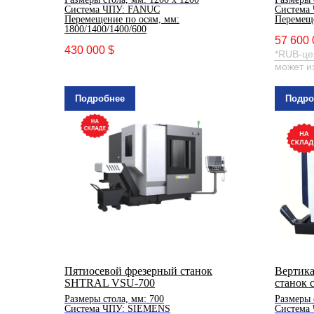
Система ЧПУ: FANUC
Система
Перемещение по осям, мм:
Перемеще
1800/1400/1400/600
57 600 
430 000 $
*RUB-це
может и
Подробнее
Подро
Пятиосевой фрезерный станок
Вертика
SHTRAL VSU-700
станок
Размеры стола, мм: 700
Размеры 
Система ЧПУ: SIEMENS
Система