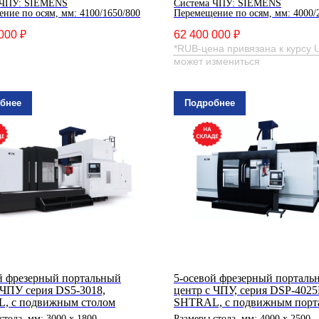
 ЧПУ: SIEMENS
Система ЧПУ: SIEMENS
ние по осям, мм: 4100/1650/800
Перемещение по осям, мм: 4000/
000 ₽
62 400 000 ₽
*RUB-цена привязана к курсу 
может измениться
бнее
Подробнее
й фрезерный портальный
5-осевой фрезерный порталь
 ЧПУ серия DS5-3018,
центр с ЧПУ, серия DSP-402
, с подвижным столом
SHTRAL, с подвижным порт
стола, мм: 3000 х 1800
Размеры стола, мм: 4000 х 2500