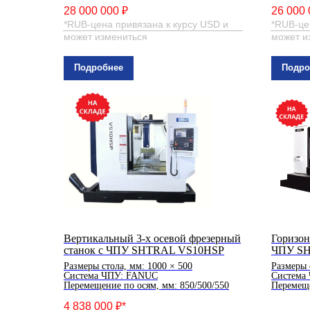
28 000 000 ₽
26 000 
*RUB-цена привязана к курсу USD и
*RUB-це
может измениться
может и
Подробнее
Подро
Вертикальный 3-х осевой фрезерный
Горизон
станок с ЧПУ SHTRAL VS10HSP
ЧПУ SH
Размеры стола, мм: 1000 × 500
Размеры 
Система ЧПУ: FANUC
Система
Перемещение по осям, мм: 850/500/550
Перемеще
4 838 000 ₽*