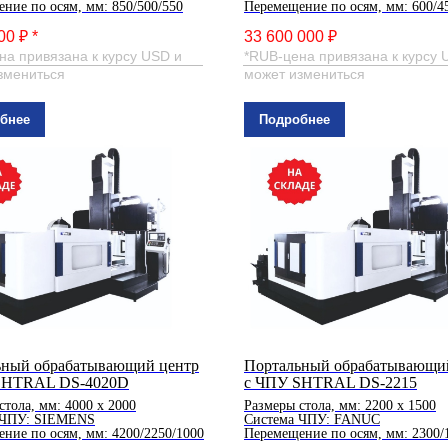
ние по осям, мм: 850/500/550
Перемещение по осям, мм: 600/4
00 ₽ *
33 600 000 ₽
на привязана к курсу USD и
*RUB-цена привязана к курсу 
змениться
может измениться
бнее
Подробнее
ьный обрабатывающий центр
Портальный обрабатывающи
SHTRAL DS-4020D
с ЧПУ SHTRAL DS-2215
стола, мм: 4000 х 2000
Размеры стола, мм: 2200 х 1500
 ЧПУ: SIEMENS
Система ЧПУ: FANUC
ние по осям, мм: 4200/2250/1000
Перемещение по осям, мм: 2300/