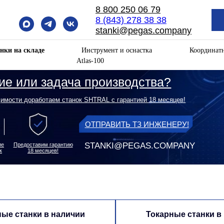
8 800 250 06 79
8 (843) 278 38 38
stanki@pegas.company
нки на складе
Инструмент и оснастка
Координат
Atlas-100
ли задача производства?
оработаем станок SHTRAL с гарантией 18 месяцев!
ОТПРАВИТЬ ТЗ ИНЖЕНЕРУ!
STANKI@PEGAS.COMPANY
оставим гарантию
18 месяцев!
ые станки в наличии
Токарные станки в