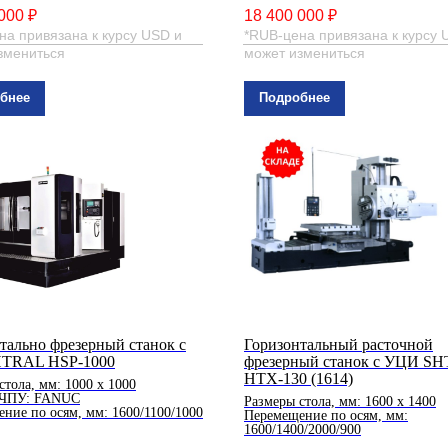
000 ₽
18 400 000 ₽
на привязана к курсу USD и
*RUB-цена привязана к курсу 
змениться
может измениться
бнее
Подробнее
тально фрезерный станок с
Горизонтальный расточной
TRAL HSP-1000
фрезерный станок с УЦИ S
HTX-130 (1614)
стола, мм: 1000 x 1000
 ЧПУ: FANUC
Размеры стола, мм: 1600 х 1400
ние по осям, мм: 1600/1100/1000
Перемещение по осям, мм:
1600/1400/2000/900