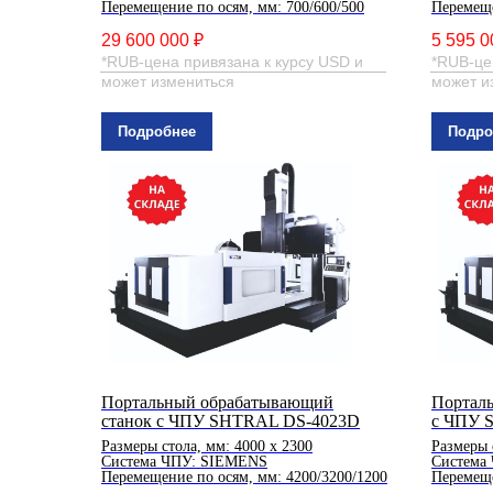
Перемещение по осям, мм: 700/600/500
Перемеще
29 600 000 ₽
5 595 0
*RUB-цена привязана к курсу USD и
*RUB-це
может измениться
может и
Подробнее
Подро
Портальный обрабатывающий
Портал
станок с ЧПУ SHTRAL DS-4023D
с ЧПУ 
Размеры стола, мм: 4000 х 2300
Размеры 
Система ЧПУ: SIEMENS
Система
Перемещение по осям, мм: 4200/3200/1200
Перемеще