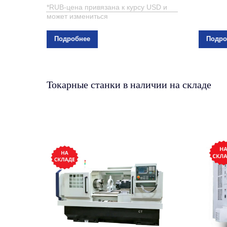
*RUB-цена привязана к курсу USD и
может измениться
Подробнее
Подро
Токарные станки в наличии на складе