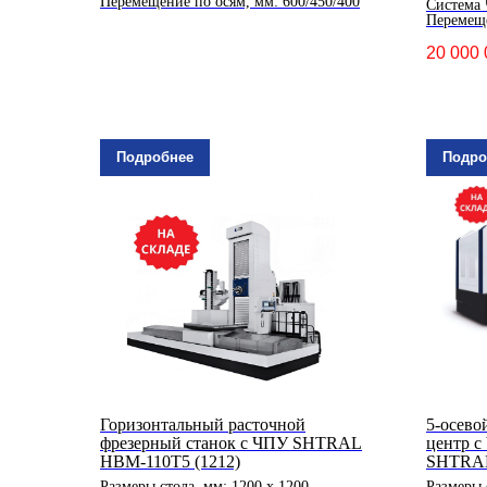
Перемещение по осям, мм: 600/450/400
Система
Перемеще
20 000 
Подробнее
Подро
Горизонтальный расточной
5-осево
фрезерный станок с ЧПУ SHTRAL
центр с
HBM-110T5 (1212)
SHTRAL
Размеры стола, мм: 1200 х 1200
Размеры 