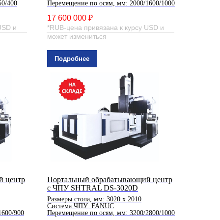
50/400
Перемещение по осям, мм: 2000/1600/1000
17 600 000 ₽
USD и
*RUB-цена привязана к курсу USD и
может измениться
Подробнее
й центр
Портальный обрабатывающий центр
с ЧПУ SHTRAL DS-3020D
Размеры стола, мм: 3020 х 2010
Система ЧПУ: FANUC
1600/900
Перемещение по осям, мм: 3200/2800/1000