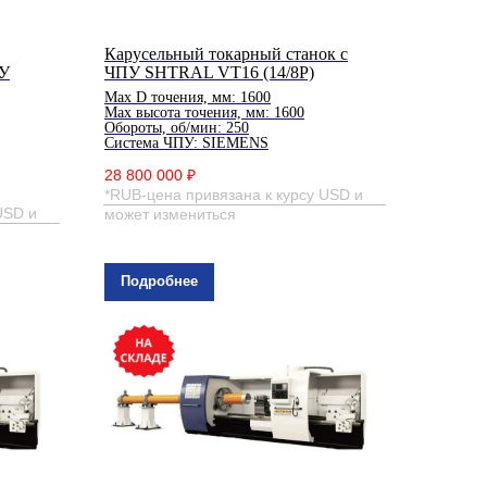
Карусельный токарный станок с
ПУ
ЧПУ SHTRAL VT16 (14/8P)
Мах D точения, мм: 1600
Мах высота точения, мм: 1600
Обороты, об/мин: 250
Система ЧПУ: SIEMENS
28 800 000 ₽
*RUB-цена привязана к курсу USD и
USD и
может измениться
Подробнее