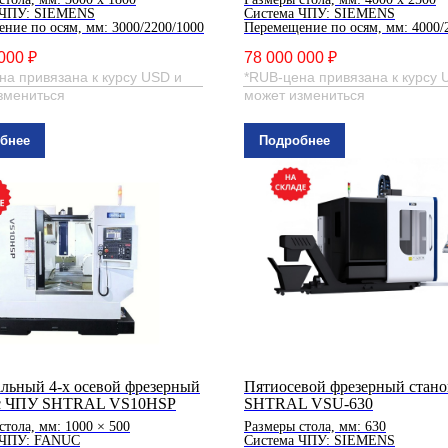
 ЧПУ: SIEMENS
Система ЧПУ: SIEMENS
ние по осям, мм: 3000/2200/1000
Перемещение по осям, мм: 4000/
000 ₽
78 000 000 ₽
на привязана к курсу USD и
*RUB-цена привязана к курсу 
змениться
может измениться
бнее
Подробнее
льный 4-х осевой фрезерный
Пятиосевой фрезерный стано
 с ЧПУ SHTRAL VS10HSP
SHTRAL VSU-630
стола, мм: 1000 × 500
Размеры стола, мм: 630
 ЧПУ: FANUC
Система ЧПУ: SIEMENS