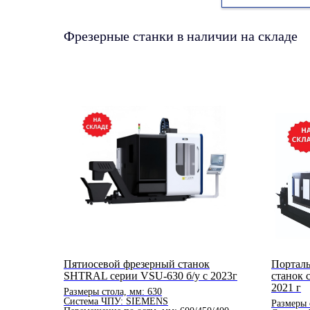
Фрезерные станки в наличии на складе
Пятиосевой фрезерный станок
Портал
SHTRAL серии VSU-630 б/у с 2023г
станок 
2021 г
Размеры стола, мм: 630
Система ЧПУ: SIEMENS
Размеры 