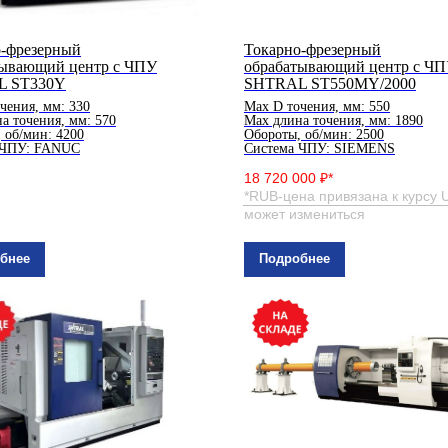
о-фрезерный
Токарно-фрезерный
тывающий центр с ЧПУ
обрабатывающий центр с Ч
L ST330Y
SHTRAL ST550MY/2000
чения, мм: 330
Мах D точения, мм: 550
а точения, мм: 570
Мах длина точения, мм: 1890
 об/мин: 4200
Обороты, об/мин: 2500
 ЧПУ: FANUC
Система ЧПУ: SIEMENS
18 720 000 ₽*
*RUB-цена привязана к курсу 
может измениться
бнее
Подробнее