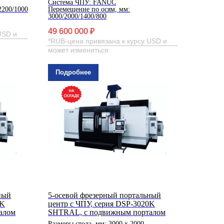
Система ЧПУ: FANUC
2200/1000
Перемещение по осям, мм:
3000/2000/1400/800
49 600 000 ₽
USD и
*RUB-цена привязана к курсу USD и
может измениться
Подробнее
ный
5-осевой фрезерный портальный
5K
центр с ЧПУ, серия DSP-3020K
алом
SHTRAL, с подвижным порталом
Размеры стола, мм: 3000 х 2000