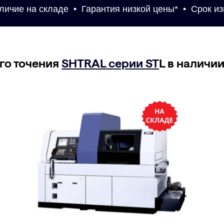
чие на складе
Гарантия низкой цены*
Срок изго
го точения
SHTRAL серии ST
L в наличи