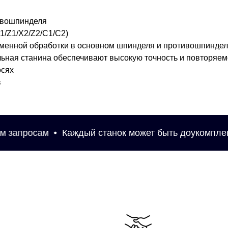
тивошпинделя
1/Z1/X2/Z2/C1/C2)
менной обработки в основном шпинделя и противошпиндел
ьная станина обеспечивают высокую точность и повторяем
осях
в
осам
Каждый станок может быть доукомплектован