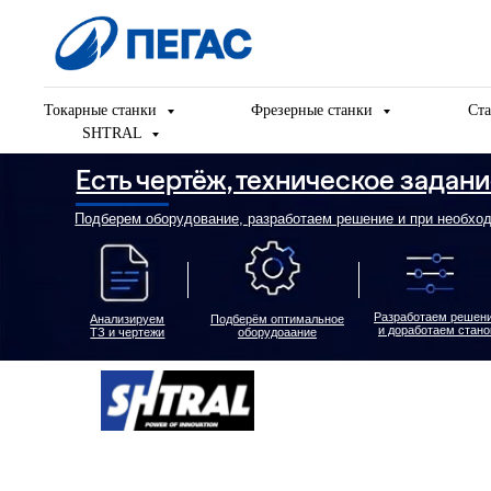
Токарные станки
Фрезерные станки
Ста
SHTRAL
Есть чертёж, техническое задание ил
Подберем оборудование, разработаем решение и при необходимости д
Разработаем решение
Пред
Анализируем
Подберём оптимальное
и доработаем станок
ТЗ и чертежи
оборудоаание