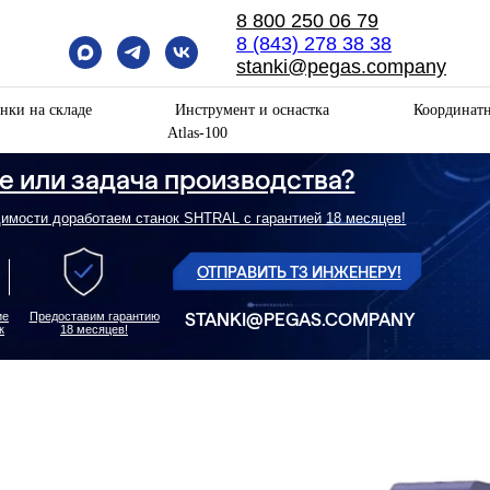
8 800 250 06 79
8 (843) 278 38 38
stanki@pegas.company
нки на складе
Инструмент и оснастка
Координат
Atlas-100
и задача производства?
оработаем станок SHTRAL с гарантией 18 месяцев!
ОТПРАВИТЬ ТЗ ИНЖЕНЕРУ!
STANKI@PEGAS.COMPANY
оставим гарантию
18 месяцев!