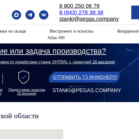
8 800 250 06 79
8 (843) 278 38 38
stanki@pegas.company
нки на складе
Инструмент и оснастка
Координат
Atlas-100
ли задача производства?
оработаем станок SHTRAL с гарантией 18 месяцев!
ОТПРАВИТЬ ТЗ ИНЖЕНЕРУ!
STANKI@PEGAS.COMPANY
оставим гарантию
18 месяцев!
ской области