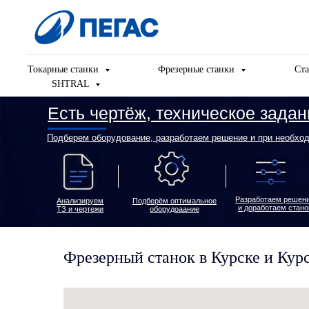
Токарные станки
Фрезерные станки
Ста
SHTRAL
Есть чертёж, техническое задание и
Подберем оборудование, разработаем решение и при необходимости д
Разработаем решение
Пред
Анализируем
Подберём оптимальное
и доработаем станок
ТЗ и чертежи
оборудоаание
Фрезерный станок в Курске и Кур