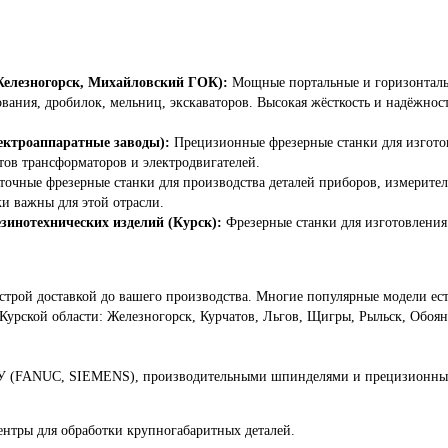
Железногорск, Михайловский ГОК):
Мощные портальные и горизонтальн
вания, дробилок, мельниц, экскаваторов. Высокая жёсткость и надёжнос
ектроаппаратные заводы):
Прецизионные фрезерные станки для изготов
тов трансформаторов и электродвигателей.
очные фрезерные станки для производства деталей приборов, измерите
и важны для этой отрасли.
инотехнических изделий (Курск):
Фрезерные станки для изготовления 
строй доставкой до вашего производства. Многие популярные модели ес
Курской области: Железногорск, Курчатов, Льгов, Щигры, Рыльск, Обо
 (FANUC, SIEMENS), производительными шпинделями и прецизионным
нтры для обработки крупногабаритных деталей.