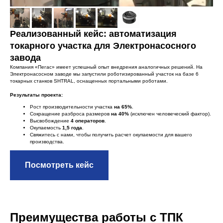
Реализованный кейс: автоматизация
токарного участка для Электронасосного
завода
Компания «Пегас» имеет успешный опыт внедрения аналогичных решений. На
Электронасосном заводе мы запустили роботизированный участок на базе 6
токарных станков SHTRAL, оснащенных портальными роботами.
Результаты проекта:
Рост производительности участка
на 65%
.
Сокращение разброса размеров
на 40%
(исключен человеческий фактор).
Высвобождение
4 операторов
.
Окупаемость
1,5 года
.
Свяжитесь с нами, чтобы получить расчет окупаемости для вашего
производства.
Посмотреть кейс
Преимущества работы с ТПК