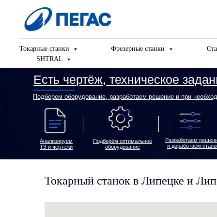
Токарные станки
Фрезерные станки
Ста
SHTRAL
Есть чертёж, техническое задание и
Подберем оборудование, разработаем решение и при необходимости д
Разработаем решение
Пред
Анализируем
Подберём оптимальное
и доработаем станок
ТЗ и чертежи
оборудоаание
Токарный станок в Липецке и Ли