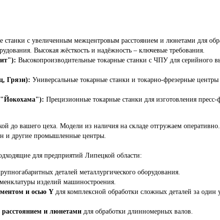
станки с увеличенным межцентровым расстоянием и люнетами для обра
рудования. Высокая жёсткость и надёжность – ключевые требования.
ит"):
Высокопроизводительные токарные станки с ЧПУ для серийного вып
, Грязи):
Универсальные токарные станки и токарно-фрезерные центры
 "Йокохама"):
Прецизионные токарные станки для изготовления пресс-ф
кой до вашего цеха. Модели из наличия на складе отгружаем оперативно
гин и другие промышленные центры.
одходящие для предприятий Липецкой области:
крупногабаритных деталей металлургического оборудования.
менклатуры изделий машиностроения.
ментом и осью Y
для комплексной обработки сложных деталей за один 
 расстоянием и люнетами
для обработки длинномерных валов.