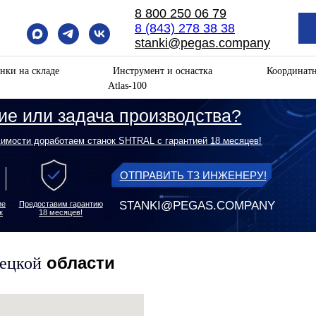
8 800 250 06 79
8 (843) 278 38 38
stanki@pegas.company
нки на складе
Инструмент и оснастка
Координат
Atlas-100
ли задача производства?
оработаем станок SHTRAL с гарантией 18 месяцев!
ОТПРАВИТЬ ТЗ ИНЖЕНЕРУ!
STANKI@PEGAS.COMPANY
оставим гарантию
18 месяцев!
области
пецкой