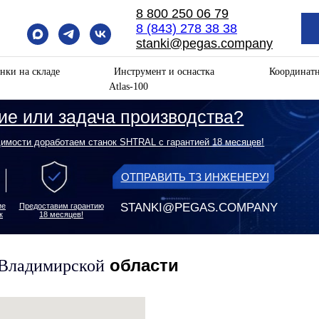
8 800 250 06 79
8 (843) 278 38 38
stanki@pegas.company
нки на складе
Инструмент и оснастка
Координат
Atlas-100
ли задача производства?
оработаем станок SHTRAL с гарантией 18 месяцев!
ОТПРАВИТЬ ТЗ ИНЖЕНЕРУ!
STANKI@PEGAS.COMPANY
оставим гарантию
18 месяцев!
области
 Владимирской