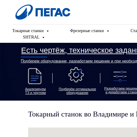
Токарные станки
Фрезерные станки
Ста
SHTRAL
Есть чертёж, техническое задание и
Подберем оборудование, разработаем решение и при необходимости д
Разработаем решение
Пред
Анализируем
Подберём оптимальное
и доработаем станок
ТЗ и чертежи
оборудоаание
Токарный станок во Владимире и