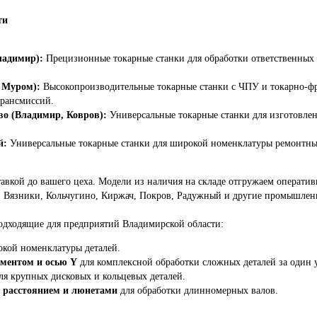
ти
ладимир):
Прецизионные токарные станки для обработки ответственных д
 Муром):
Высокопроизводительные токарные станки с ЧПУ и токарно-фре
трансмиссий.
во (Владимир, Ковров):
Универсальные токарные станки для изготовлен
й:
Универсальные токарные станки для широкой номенклатуры ремонтных
тавкой до вашего цеха. Модели из наличия на складе отгружаем операти
в, Вязники, Кольчугино, Киржач, Покров, Радужный и другие промышлен
одходящие для предприятий Владимирской области:
кой номенклатуры деталей.
ментом и осью Y
для комплексной обработки сложных деталей за один 
ля крупных дисковых и кольцевых деталей.
 расстоянием и люнетами
для обработки длинномерных валов.